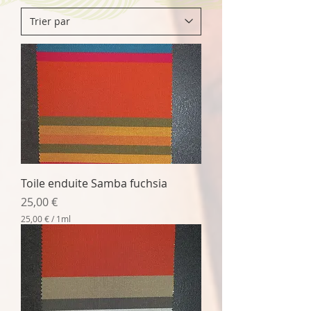
Toile enduite Samba fuchsia
Prix
25,00 €
25,00 €
/
1ml
2
5
,
0
0
€
p