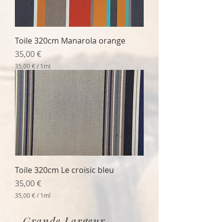
p
a
r
1
M
Toile 320cm Manarola orange
i
l
Prix
35,00 €
l
i
35,00 €
/
1ml
l
3
i
5
t
,
r
0
e
0
€
p
a
r
1
M
Toile 320cm Le croisic bleu
i
l
Prix
35,00 €
l
i
35,00 €
/
1ml
l
3
i
5
t
Grande Largeur
,