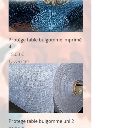
0
€
p
a
r
1
M
Protège table bulgomme imprimé
i
l
4
l
i
Prix
15,00 €
l
15,00 €
/
1ml
i
1
t
5
r
,
e
0
0
€
p
a
r
1
M
Protège table bulgomme uni 2
i
l