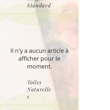
a
Standard
r
1
M
i
l
l
i
l
i
t
r
Il n'y a aucun article à
e
afficher pour le
moment.
Toiles
Naturelle
s