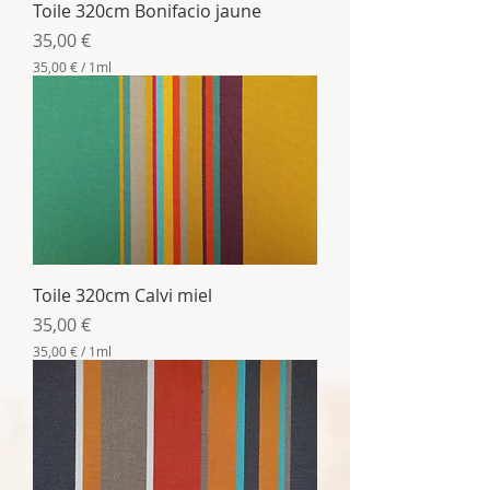
Toile 320cm Bonifacio jaune
i
l
Prix
35,00 €
l
i
35,00 €
/
1ml
l
3
i
5
t
,
r
0
e
0
€
p
a
r
1
M
Toile 320cm Calvi miel
i
l
Prix
35,00 €
l
i
35,00 €
/
1ml
l
3
i
5
t
,
r
0
e
0
€