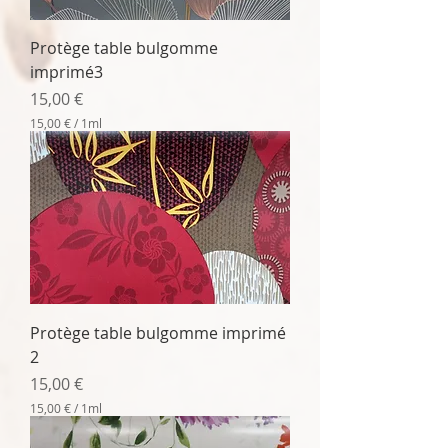
1
M
Protège table bulgomme
i
l
imprimé3
l
i
Prix
15,00 €
l
15,00 €
/
1ml
i
1
t
5
r
,
e
0
0
€
p
a
r
1
M
Protège table bulgomme imprimé
i
l
2
l
i
Prix
15,00 €
l
15,00 €
/
1ml
i
1
t
5
r