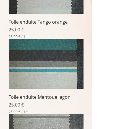
a
r
1
M
Toile enduite Tango orange
i
l
Prix
25,00 €
l
i
25,00 €
/
1ml
l
2
i
5
t
,
r
0
e
0
€
p
a
r
1
M
Toile enduite Mentoue lagon
i
l
Prix
25,00 €
l
i
25,00 €
/
1ml
l
2
i
5
t
,
r