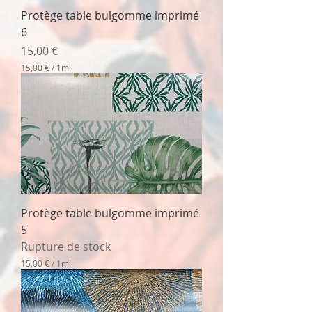
M
Protège table bulgomme imprimé
i
l
6
l
i
Prix
15,00 €
l
15,00 €
/
1ml
i
1
t
5
r
,
e
0
0
€
p
a
r
1
M
Protège table bulgomme imprimé
i
l
5
l
Rupture de stock
i
l
15,00 €
/
1ml
i
1
t
5
r
,
e
0