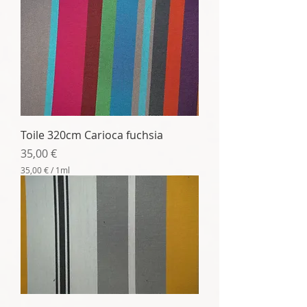
Toile 320cm Carioca fuchsia
Prix
35,00 €
35,00 €
/
1ml
3
5
,
0
0
€
p
a
r
1
M