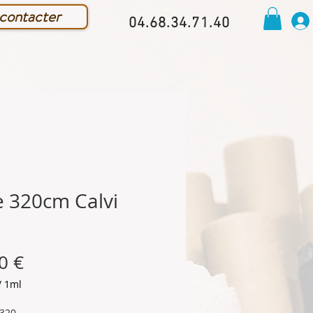
contacter
04.68.34.71.40
e 320cm Calvi
l
Prix
0 €
/
1ml
 320