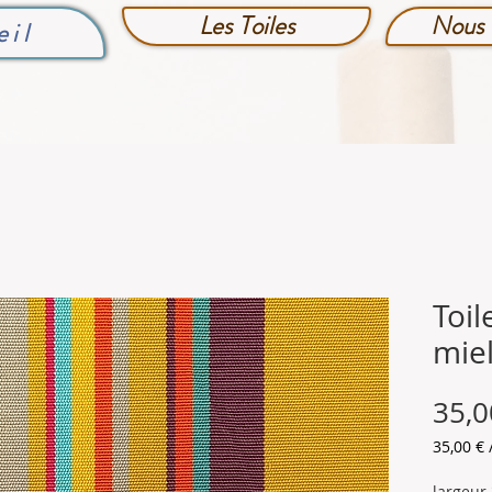
Les Toiles
Nous 
eil
Toil
mie
35,0
35,00 €
35,00 €
pour
largeur