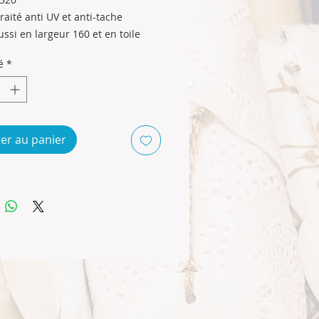
raité anti UV et anti-tache
e
ussi en largeur 160 et en toile
é
*
er au panier