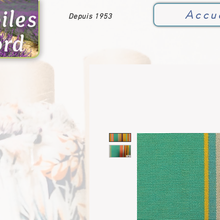
iles
Accu
Depuis 1953
ord