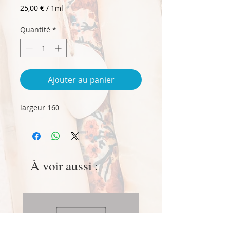
25,00 €
/
1ml
25,00 €
pour
Quantité
*
1
Millilitre
Ajouter au panier
largeur 160
À voir aussi :