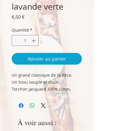
lavande verte
Prix
6,50 €
Quantité
*
Ajouter au panier
Un grand classique de la déco.
Un tissu souple et doux.
Torchon jacquard 100% coton,
garantie de durabilité des dessins.
Taille 50 cm x 75 cm env.
Lavage 30°, pas de chlore,
repassage fer chaud.
À voir aussi :