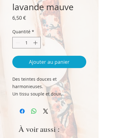
lavande mauve
Prix
6,50 €
Quantité
*
Ajouter au panier
Des teintes douces et
harmonieuses.
Un tissu souple et doux.
Torchon jacquard 100% coton,
garantie de durabilité des dessins.
Taille 50 cm x 75 cm env.
Lavage 30°, pas de chlore,
À voir aussi :
repassage fer chaud.