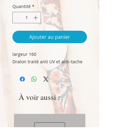
pour
Quantité
*
1
Millilitre
Ajouter au panier
largeur 160
Dralon traité anti UV et anti-tache
À voir aussi :