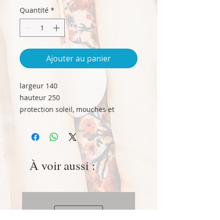
pour
Quantité
*
1
Millilitre
Ajouter au panier
largeur 140
hauteur 250
protection soleil, mouches et
moustiques
À voir aussi :