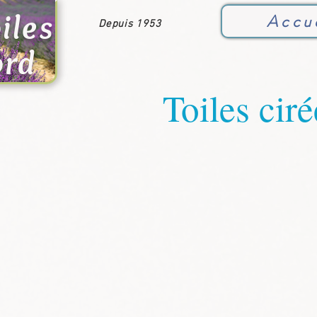
iles
Accu
Depuis 1953
ord
Toiles ciré