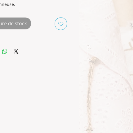
e
nneuse.
tion PVC + polyester
nettoyage abrasif, pas de lavage
ure de stock
ine.
repassage, pas de chlore.
et couleurs non contractuelles.