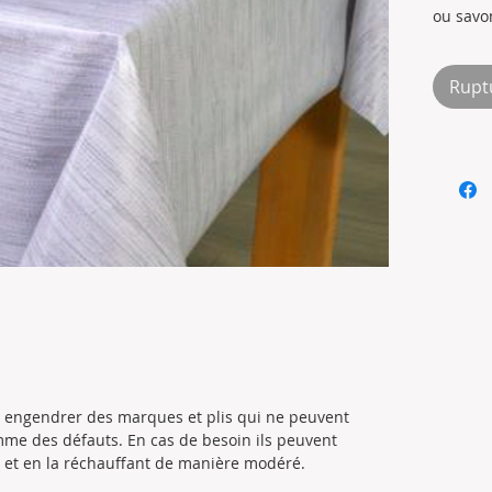
Millilitr
ou savo
Composi
Pas de 
Rupt
en mach
Pas de 
Photos 
ut engendrer des marques et plis qui ne peuvent
me des défauts. En cas de besoin ils peuvent
le et en la réchauffant de manière modéré.