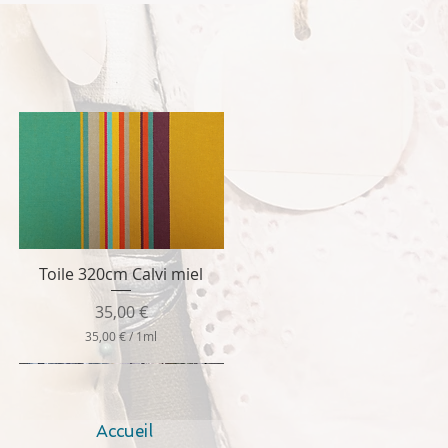
Toile 320cm Calvi miel
Aperçu rapide
Prix
35,00 €
35,00 €
/
1ml
3
5
,
0
0
Accueil
€