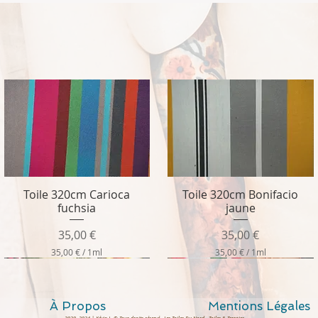
Toile 320cm Carioca
Toile 320cm Bonifacio
Aperçu rapide
Aperçu rapide
fuchsia
jaune
Prix
Prix
35,00 €
35,00 €
35,00 €
/
1ml
35,00 €
/
1ml
3
3
5
5
,
,
0
0
À Propos
Mentions Légales
0
0