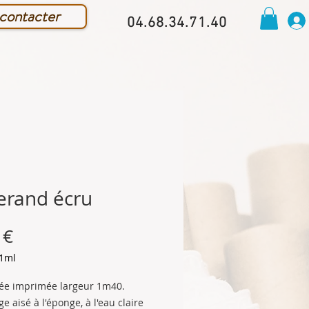
contacter
04.68.34.71.40
erand écru
Prix
 €
1ml
irée imprimée largeur 1m40.
e aisé à l'éponge, à l'eau claire