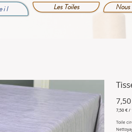
Les Toiles
Nous 
eil
Tiss
7,50
7,50 €
/
7,50 €
pour
Toile c
1
Nettoyag