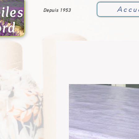
iles
Accu
Depuis 1953
ord