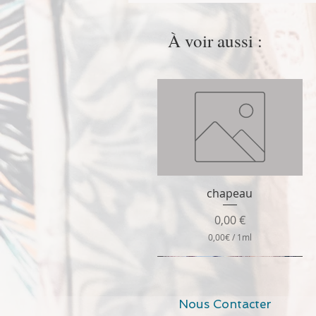
À voir aussi :
chapeau
Aperçu rapide
Prix
0,00 €
0,00€
/
1ml
0
,
0
0
€
Nous Contacter
p
a