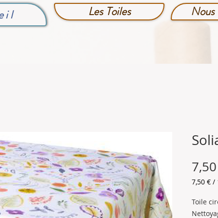
Les Toiles
Nous 
eil
Soli
7,50
7,50 €
/
7,50 €
pour
Toile c
1
Nettoyag