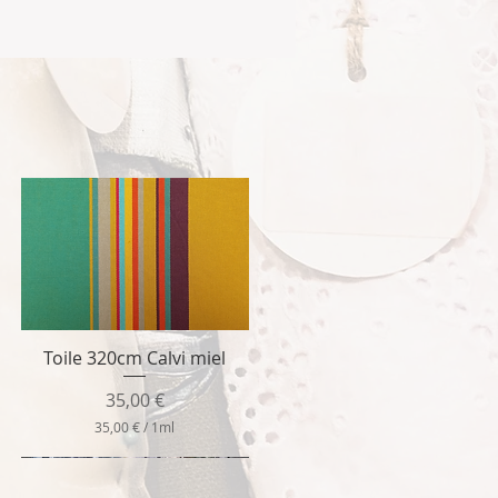
Toile 320cm Calvi miel
Aperçu rapide
Prix
35,00 €
35,00 €
/
1ml
3
5
,
0