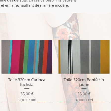
me des défauts. En cas de besoin ils peuvent
le et en la réchauffant de manière modéré.
Toile 320cm Carioca
Toile 320cm Bonifacio
Aperçu rapide
Aperçu rapide
fuchsia
jaune
Prix
Prix
35,00 €
35,00 €
35,00 €
/
1ml
35,00 €
/
1ml
3
3
5
5