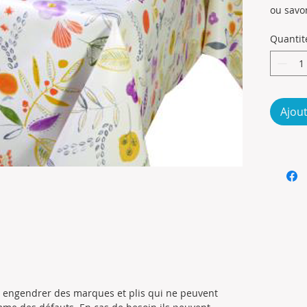
Millilitr
ou savo
Composi
Quantit
Pas de 
en mach
Pas de 
Photos 
Ajout
ut engendrer des marques et plis qui ne peuvent