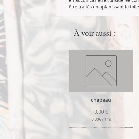
en aucun cas être considérée com
être traités en aplanissant la toi
À voir aussi :
chapeau
Aperçu rapide
Prix
0,00 €
0,00€
/
1ml
0
,
0
0