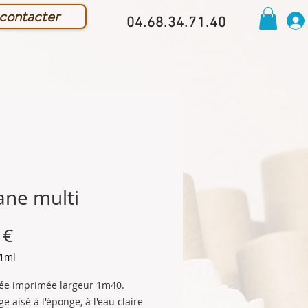
contacter
04.68.34.71.40
ane multi
Prix
 €
1ml
irée imprimée largeur 1m40.
e aisé à l'éponge, à l'eau claire