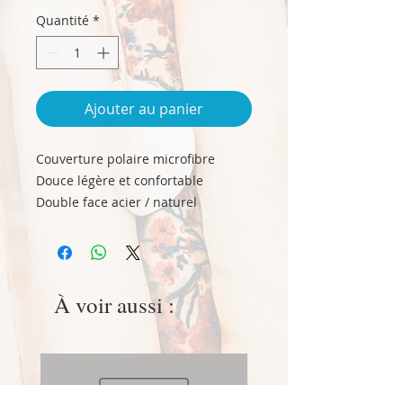
Quantité
*
Ajouter au panier
Couverture polaire microfibre
Douce légère et confortable
Double face acier / naturel
100% polyester
430 gr/m2
taille 220x240
lavage machine 40°
À voir aussi :