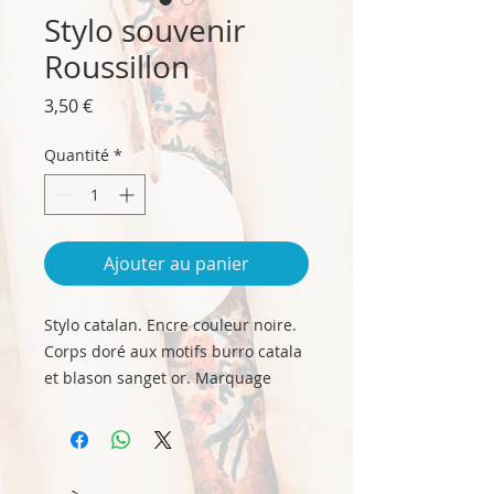
Stylo souvenir
Roussillon
Prix
3,50 €
Quantité
*
Ajouter au panier
Stylo catalan. Encre couleur noire.
Corps doré aux motifs burro catala
et blason sanget or. Marquage
"Roussillon".
Taille : longueur 13,5 cm, diamètre
1,3 cm env. hors clip.
Petit cadeau utile à offrir, ou à