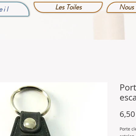
Les Toiles
Nous 
eil
Port
esca
6,50
Porte c