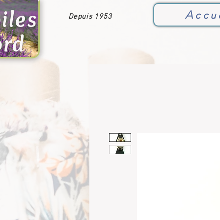
iles
Accu
Depuis 1953
ord