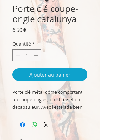
Porte clé coupe-
ongle catalunya
Prix
6,50 €
Quantité
*
Ajouter au panier
Porte clé métal dômé comportant
un coupe-ongles, une lime et un
décapsuleur. Avec l'estelada bien
entendu.
Taille 3.5 cm x 7 cm env. hors
anneau.