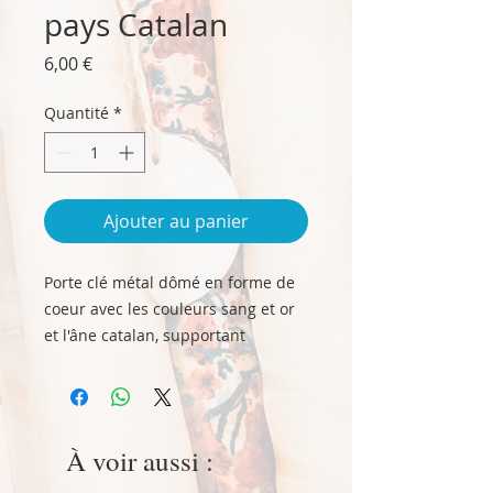
pays Catalan
Prix
6,00 €
Quantité
*
Ajouter au panier
Porte clé métal dômé en forme de
coeur avec les couleurs sang et or
et l'âne catalan, supportant
fièrement la mention "Pays
Catalan".
Taille 4 cm x 4 cm env. hors chaîne
et anneau.
À voir aussi :