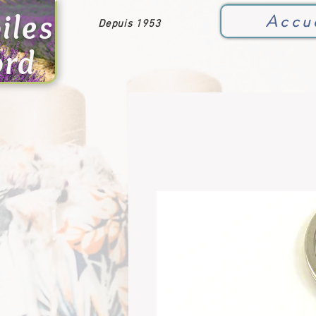
iles
Accu
Depuis 1953
ord