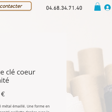
contacter
04.68.34.71.40
e clé coeur
ité
Prix
 €
lé métal émaillé. Une forme en