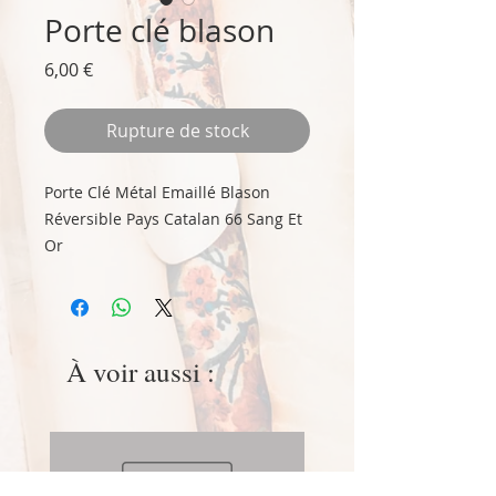
Porte clé blason
Prix
6,00 €
Rupture de stock
Porte Clé Métal Emaillé Blason
Réversible Pays Catalan 66 Sang Et
Or
Porte-clé en forme de blason
Catalan aux couleurs sang et or
avec faces réversibles ; l’une avec
l’âne Catalan, l’autre avec le numéro
À voir aussi :
66.
Matière : métal
Dimensions : hauteur 5 cm, largeur
de 3.8 cm, épaisseur 0,4 cm environ
(sans chaine et anneau)