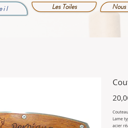
Les Toiles
Nous 
eil
Cou
20,0
Couteau
Lame typ
acier ré