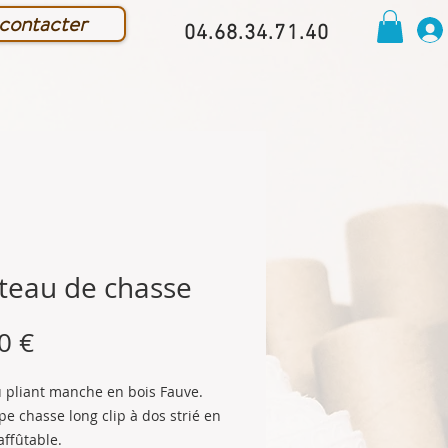
contacter
04.68.34.71.40
teau de chasse
Prix
0 €
 pliant manche en bois Fauve.
e chasse long clip à dos strié en
affûtable.