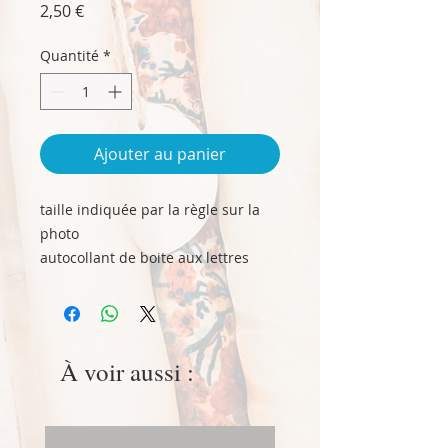
Prix
2,50 €
Quantité
*
Ajouter au panier
taille indiquée par la règle sur la
photo
autocollant de boite aux lettres
À voir aussi :