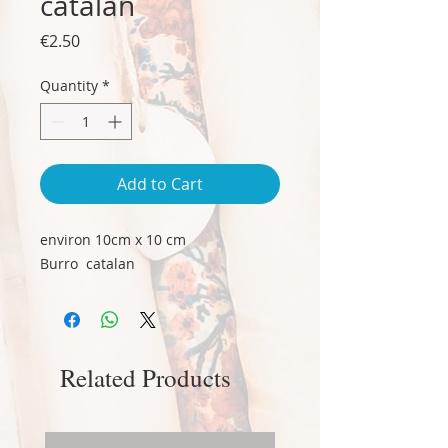
catalan
Price
€2.50
Quantity
*
Add to Cart
environ 10cm x 10 cm
Burro catalan
Related Products