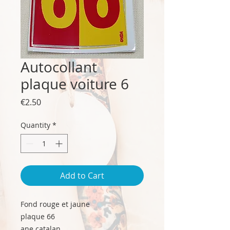
Autocollant
plaque voiture 6
Price
€2.50
Quantity
*
Add to Cart
Fond rouge et jaune
plaque 66
ane catalan