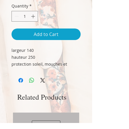
per
Quantity
*
1
Milliliter
Add to Cart
largeur 140
hauteur 250
protection soleil, mouches et
moustiques
Related Products