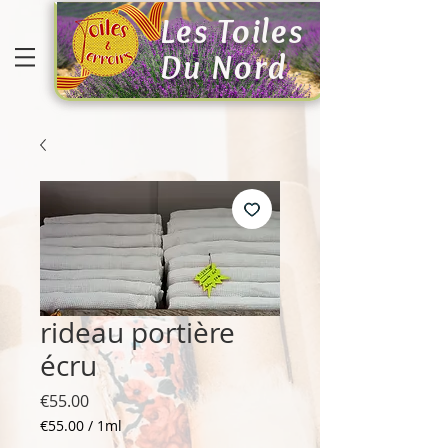
Les Toiles
Du Nord
rideau portière
écru
Price
€55.00
€55.00
/
1ml
€55.00