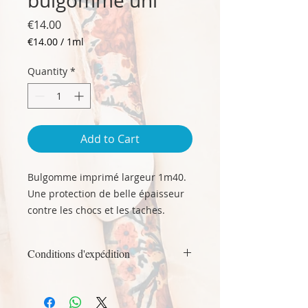
bulgomme uni
Price
€14.00
€14.00
/
1ml
€14.00
per
Quantity
*
1
Milliliter
Add to Cart
Bulgomme imprimé largeur 1m40.
Une protection de belle épaisseur
contre les chocs et les taches.
Nettoyage aisé à l'éponge, à l'eau
claire ou savonneuse.
Conditions d'expédition
Composition PVC expansé
Pas de nettoyage abrasif, pas de
L'expédition des toiles cirées peut
lavage en machine.
engendrer des marques et plis qui