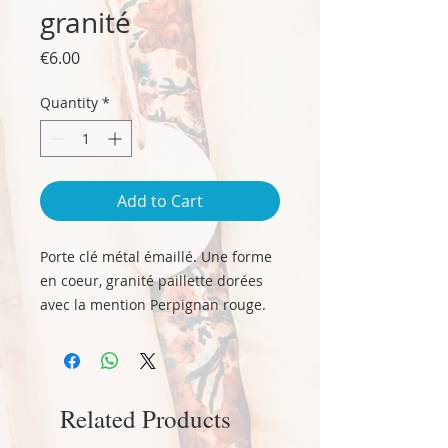
granité
Price
€6.00
Quantity
*
Add to Cart
Porte clé métal émaillé. Une forme
en coeur, granité paillette dorées
avec la mention Perpignan rouge.
Une évocation de l'amour du pays.
Taille 4 cm x 4 cm env. hors
anneau.
Related Products