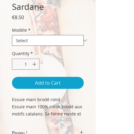
Sardane
Price
€8.50
Modèle
*
Quantity
*
Add to Cart
Essuie main brodé rond
Essuie main 100% coton brodé aux
motifs catalans. Sa forme ronde et
son diamètre de 65 cm environ,
offrent une bonne surface et une
Promo !