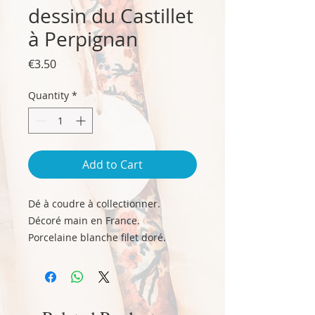
dessin du Castillet
à Perpignan
Price
€3.50
Quantity
*
Add to Cart
Dé à coudre à collectionner.
Décoré main en France.
Porcelaine blanche filet doré.
Motif : Le Castillet.
Marquage « Perpignan »
Hauteur : 2,8 cm environ.
Diamètre : 2,4 cm environ.