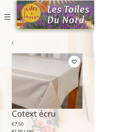
Les Toiles
Du Nord
Cotext écru
Price
€7.50
€7.50
/
1ml