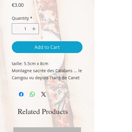
Price
€3.00
Quantity
*
Add to Cart
taille: 5.5cm x 8cm
Montagne sacrée des Catalans ... le
Canigou vu depuis l'tang de Canet
en Roussillon avec ses flamands
roses.
Related Products